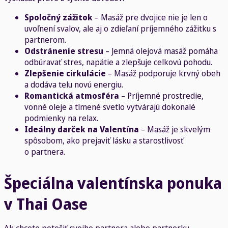
Spoločný zážitok
– Masáž pre dvojice nie je len o
uvoľnení svalov, ale aj o zdieľaní príjemného zážitku s
partnerom.
Odstránenie stresu
– Jemná olejová masáž pomáha
odbúravať stres, napätie a zlepšuje celkovú pohodu.
Zlepšenie cirkulácie
– Masáž podporuje krvný obeh
a dodáva telu novú energiu.
Romantická atmosféra
– Príjemné prostredie,
vonné oleje a tlmené svetlo vytvárajú dokonalé
podmienky na relax.
Ideálny darček na Valentína
– Masáž je skvelým
spôsobom, ako prejaviť lásku a starostlivosť
o partnera.
Špeciálna valentínska ponuka
v Thai Oase
Ak chcete potešiť svojho partnera alebo partnerku