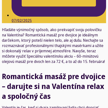
07/02/2025
Hľadáte výnimočný spôsob, ako prekvapiť svoju polovičku
na Valentína? Romantická masáž pre dvojice je ideálnym
darčekom, ktorý poteší nielen telo, ale aj dušu. Nechajte sa
rozmaznávať profesionálnymi thajskými masérkami a užite
si dokonalý relax v príjemnej atmosfére. Navyše, teraz
môžete využiť špeciálnu valentínsku akciu – 60-minútovú
olejovú masáž pre dvoch len za 72 €, a to až do 15. februára!
Romantická masáž pre dvojice
– darujte si na Valentína relax
a spoločný čas
Valentín je čas, keď si dvaja zamilovaní ľudia chcú dopriať