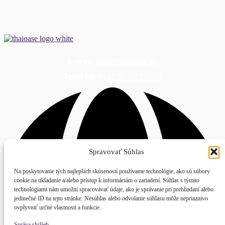
E-mail:
info@thaioase.sk
Telefón:
+421 915 777 077
Spravovať Súhlas
Na poskytovanie tých najlepších skúseností používame technológie, ako sú súbory
cookie na ukladanie a/alebo prístup k informáciám o zariadení. Súhlas s týmito
technológiami nám umožní spracovávať údaje, ako je správanie pri prehliadaní alebo
jedinečné ID na tejto stránke. Nesúhlas alebo odvolanie súhlasu môže nepriaznivo
ovplyvniť určité vlastnosti a funkcie.
Správa služieb