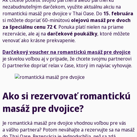
nezabudnuteľným darčekom, využite aktuálnu akciu na
romantickú masáž pre dvojice v Thai Oase. Do
15. februára
si môžete dopriať 60-minútovú
olejovú masáž pre dvoch
za špeciálnu cenu 72 €
. Ponuka platí nielen na priame
rezervácie, ale aj na
darčekové poukážky
, ktoré môžete
venovať ako krásne prekvapenie.
Darčekový voucher na romantickú masáž pre dvojice
je skvelou voľbou aj v prípade, že chcete svojmu partnerovi
či partnerke dopriať relax v čase, ktorý im najviac vyhovuje.
Ako si rezervovať romantickú
masáž pre dvojice?
Je romantická masáž pre dvojice vhodnou voľbou pre vás
a vášho partnera? Potom neváhajte a rezervujte sa na masáž
do Thai Oase. Rezervácia je jednoduchšia, než sa zdá.