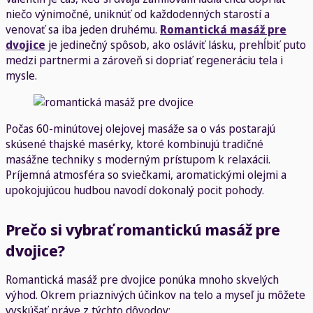
niečo výnimočné, uniknúť od každodenných starostí a
venovať sa iba jeden druhému.
Romantická masáž pre
dvojice
je jedinečný spôsob, ako osláviť lásku, prehĺbiť puto
medzi partnermi a zároveň si dopriať regeneráciu tela i
mysle.
Počas 60-minútovej olejovej masáže sa o vás postarajú
skúsené thajské masérky, ktoré kombinujú tradičné
masážne techniky s moderným prístupom k relaxácii.
Príjemná atmosféra so sviečkami, aromatickými olejmi a
upokojujúcou hudbou navodí dokonalý pocit pohody.
Prečo si vybrať romantickú masáž pre
dvojice?
Romantická masáž pre dvojice ponúka mnoho skvelých
výhod. Okrem priaznivých účinkov na telo a myseľ ju môžete
vyskúšať práve z týchto dôvodov: