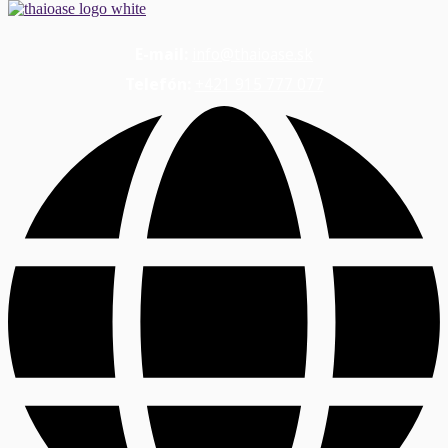
E-mail:
info@thaioase.sk
Telefón:
+421 915 777 077