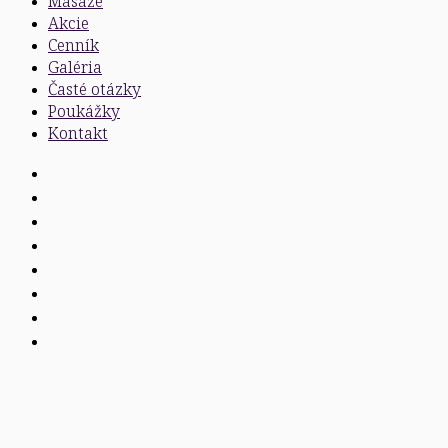
Masáže
Akcie
Cenník
Galéria
Časté otázky
Poukážky
Kontakt
Salóny
Masáže
Akcie
Cenník
Galéria
Časté otázky
Poukážky
Kontakt