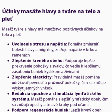
Účinky masáže hlavy a tváre na telo a
pleť
Masáž tváre a hlavy má množstvo pozitívnych účinkov na
telo a pleť:
Uvoľnenie stresu a napätia:
Pomáha zmierniť
bolesti hlavy a migrény, znižuje napätie v krku a
ramenách.
Zlepšenie krvného obehu:
Podporuje lepšie
prekrvenie pokožky a svalov, čo vedie k lepšiemu
zásobeniu buniek kyslíkom a živinami.
Zlepšenie elasticity:
Pravidelná masáž pomáha
udržiavať pevnosť a pružnosť pokožky, čím sa znižuje
výskyt jemných vrások.
Redukcia opuchov a stimulácia lymfatického
systému.
Masáž pomáha zlepšiť lymfatický obeh, čím
sa znižujú opuchy a tmavé kruhy pod očami.
Podpora regenerácie buniek:
Lepší krvný obeh