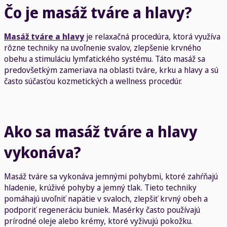
Čo je masáž tváre a hlavy?
Masáž tváre a hlavy
je relaxačná procedúra, ktorá využíva
rôzne techniky na uvoľnenie svalov, zlepšenie krvného
obehu a stimuláciu lymfatického systému. Táto masáž sa
predovšetkým zameriava na oblasti tváre, krku a hlavy a sú
často súčasťou kozmetických a wellness procedúr.
Ako sa masáž tváre a hlavy
vykonáva?
Masáž tváre sa vykonáva jemnými pohybmi, ktoré zahŕňajú
hladenie, krúživé pohyby a jemný tlak. Tieto techniky
pomáhajú uvoľniť napätie v svaloch, zlepšiť krvný obeh a
podporiť regeneráciu buniek. Masérky často používajú
prírodné oleje alebo krémy, ktoré vyživujú pokožku.